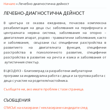
ВИЕ СТЕ ТУК
Начало
» Лечебно-диагностична дейност
ЛЕЧЕБНО-ДИАГНОСТИЧНА ДЕЙНОСТ
В центъра се оказва ежедневна, почасова комплексна
рехабилитация на деца със заболявания на периферната и
централната нервна система, заболявания на опорно –
двигателния апарат, родово - травматични заболявания, както
и заболявания, свързани със специфични разстройства в
развитието на двигателната функция, специфични
разстройства в психологичното развитие, специфични
разстройства в развитие на речта и езика и заболявания от
аутистичния спектър.
В ЦКОДУХЗ – Благоевград са разработени амбулаторни
програми за индивидуална работа с деца и за групова работа с
деца с участие на родителя/настойника.
Съобщете ни, ако имате проблем с тази страница.
СЪОБЩЕНИЯ
СПИСЪК на класирани / некласирани кандидати след