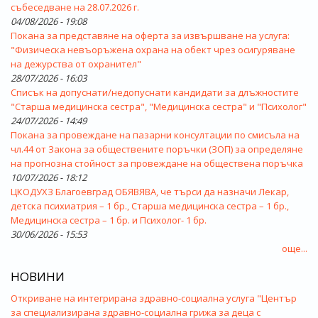
събеседване на 28.07.2026 г.
04/08/2026 - 19:08
Покана за представяне на оферта за извършване на услуга:
"Физическа невъоръжена охрана на обект чрез осигуряване
на дежурства от охранител"
28/07/2026 - 16:03
Списък на допуснати/недопуснати кандидати за длъжностите
"Старша медицинска сестра", "Медицинска сестра" и "Психолог"
24/07/2026 - 14:49
Покана за провеждане на пазарни консултации по смисъла на
чл.44 от Закона за обществените поръчки (ЗОП) за определяне
на прогнозна стойност за провеждане на обществена поръчка
10/07/2026 - 18:12
ЦКОДУХЗ Благоевград ОБЯВЯВА, че търси да назначи Лекар,
детска психиатрия – 1 бр., Старша медицинска сестра – 1 бр.,
Медицинска сестра – 1 бр. и Психолог- 1 бр.
30/06/2026 - 15:53
още...
НОВИНИ
Откриване на интегрирана здравно-социална услуга "Център
за специализирана здравно-социална грижа за деца с