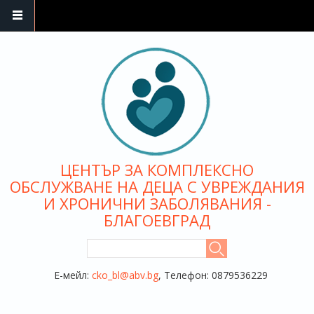
Премини към основното съдържание
ЦЕНТЪР ЗА КОМПЛЕКСНО
ОБСЛУЖВАНЕ НА ДЕЦА С УВРЕЖДАНИЯ
И ХРОНИЧНИ ЗАБОЛЯВАНИЯ -
БЛАГОЕВГРАД
ФОРМА ЗА ТЪРСЕНЕ
Търси
Е-мейл:
cko_bl@abv.bg
, Телефон: 0879536229