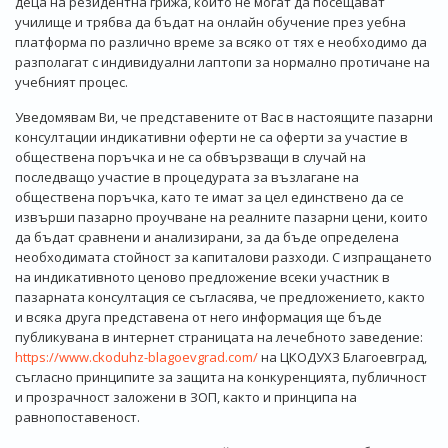
деца на резидентна грижа, които не могат да посещават
училище и трябва да бъдат на онлайн обучение през уебна
платформа по различно време за всяко от тях е необходимо да
разполагат с индивидуални лаптопи за нормално протичане на
учебният процес.
Уведомявам Ви, че представените от Вас в настоящите пазарни
консултации индикативни оферти не са оферти за участие в
обществена поръчка и не са обвързващи в случай на
последващо участие в процедурата за възлагане на
обществена поръчка, като те имат за цел единствено да се
извърши пазарно проучване на реалните пазарни цени, които
да бъдат сравнени и анализирани, за да бъде определена
необходимата стойност за капиталови разходи. С изпращането
на индикативното ценово предложение всеки участник в
пазарната консултация се съгласява, че предложението, както
и всяка друга представена от него информация ще бъде
публикувана в интернет страницата на лечебното заведение:
https://www.ckoduhz-blagoevgrad.com/
на ЦКОДУХЗ Благоевград,
съгласно принципите за защита на конкуренцията, публичност
и прозрачност заложени в ЗОП, както и принципа на
равнопоставеност.