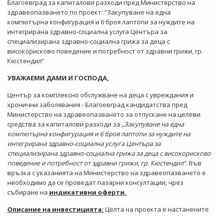
Благоевград за капиталови разходи пред Министерство на
здравеопазването по проект: "Закупуване на една
компютърна конфигурация и 6 броя лаптопи за нуждите на
интегрирана здравно-социална услуга Центъра за
специализирана здравно-социална грижа за деца с
високорисково поведение и потребност от здравни грижи, гр.
Кюстендил“
УВАЖАЕМИ ДАМИ И ГОСПОДА,
Център за комплексно обслужване на деца с увреждания и
хронични заболявания - Благоевград кандидатства пред
Министерство на здравеопазването за отпускане на целеви
средства за капиталови разходи за
„Закупуване на една
компютърна конфигурация и 6 броя лаптопи за нуждите на
интегрирана здравно-социална услуга Центъра за
специализирана здравно-социална грижа за деца с високорисково
поведение и потребност от здравни грижи, гр. Кюстендил“
. Във
връзка с указанията на Министерство на здравеопазването е
необходимо да се проведат пазарни консултации, чрез
събиране на
индикативни оферти.
Описание на инвестицията:
Целта на проекта е настанените