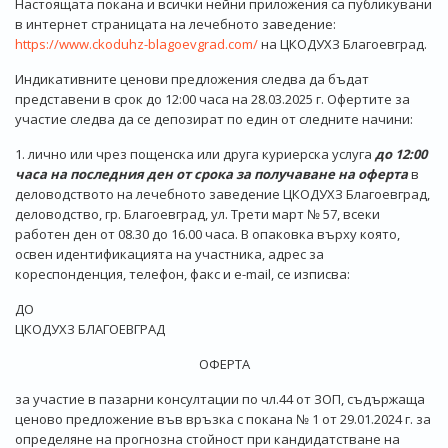
Настоящата покана и всички нейни приложения са публикувани
в интернет страницата на лечебното заведение:
https://www.ckoduhz-blagoevgrad.com/
на ЦКОДУХЗ Благоевград.
Индикативните ценови предложения следва да бъдат
представени в срок до 12:00 часа на 28.03.2025 г. Офертите за
участие следва да се депозират по един от следните начини:
1. лично или чрез пощенска или друга куриерска услуга
до 12:00
часа на последния ден от срока за получаване на оферта
в
деловодството на лечебното заведение ЦКОДУХЗ Благоевград,
деловодство, гр. Благоевград, ул. Трети март № 57, всеки
работен ден от 08.30 до 16.00 часа. В опаковка върху която,
освен идентификацията на участника, адрес за
кореспонденция, телефон, факс и e-mail, се изписва:
ДО
ЦКОДУХЗ БЛАГОЕВГРАД
ОФЕРТА
за участие в пазарни консултации по чл.44 от ЗОП, съдържаща
ценово предложение във връзка с покана № 1 от 29.01.2024 г. за
определяне на прогнозна стойност при кандидатстване на