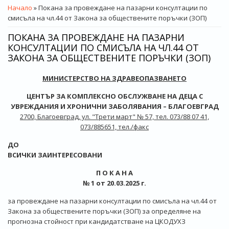
ВИЕ СТЕ ТУК
Начало
» Покана за провеждане на пазарни консултации по
смисъла на чл.44 от Закона за обществените поръчки (ЗОП)
ПОКАНА ЗА ПРОВЕЖДАНЕ НА ПАЗАРНИ
КОНСУЛТАЦИИ ПО СМИСЪЛА НА ЧЛ.44 ОТ
ЗАКОНА ЗА ОБЩЕСТВЕНИТЕ ПОРЪЧКИ (ЗОП)
МИНИСТЕРСТВО НА ЗДРАВЕОПАЗВАНЕТО
ЦЕНТЪР ЗА КОМПЛЕКСНО ОБСЛУЖВАНЕ НА ДЕЦА С
УВРЕЖДАНИЯ И ХРОНИЧНИ ЗАБОЛЯВАНИЯ – БЛАГОЕВГРАД
2700, Благоевград, ул. "Трети март" № 57, тел. 073/88 07 41,
073/885651, тел./факс
ДО
ВСИЧКИ ЗАИНТЕРЕСОВАНИ
П О К А Н А
№ 1 от 20.03.2025 г.
за провеждане на пазарни консултации по смисъла на чл.44 от
Закона за обществените поръчки (ЗОП) за определяне на
прогнозна стойност при кандидатстване на ЦКОДУХЗ