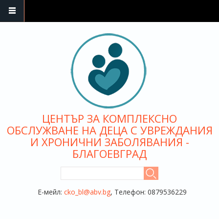
Премини към основното съдържание
ЦЕНТЪР ЗА КОМПЛЕКСНО
ОБСЛУЖВАНЕ НА ДЕЦА С УВРЕЖДАНИЯ
И ХРОНИЧНИ ЗАБОЛЯВАНИЯ -
БЛАГОЕВГРАД
ФОРМА ЗА ТЪРСЕНЕ
Търси
Е-мейл:
cko_bl@abv.bg
, Телефон: 0879536229