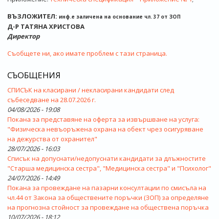
ВЪЗЛОЖИТЕЛ:
инф.е заличена на основание чл. 37 от ЗОП
Д-Р ТАТЯНА ХРИСТОВА
Директор
Съобщете ни, ако имате проблем с тази страница.
СЪОБЩЕНИЯ
СПИСЪК на класирани / некласирани кандидати след
събеседване на 28.07.2026 г.
04/08/2026 - 19:08
Покана за представяне на оферта за извършване на услуга:
"Физическа невъоръжена охрана на обект чрез осигуряване
на дежурства от охранител"
28/07/2026 - 16:03
Списък на допуснати/недопуснати кандидати за длъжностите
"Старша медицинска сестра", "Медицинска сестра" и "Психолог"
24/07/2026 - 14:49
Покана за провеждане на пазарни консултации по смисъла на
чл.44 от Закона за обществените поръчки (ЗОП) за определяне
на прогнозна стойност за провеждане на обществена поръчка
10/07/2026 - 18:12