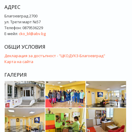
АДРЕС
Благоевград 2700
ул. Трети март №57
Телефон: 0879536229
Е-мейл:
cko_bl@abv.bg
ОБЩИ УСЛОВИЯ
Декларация за достъпност - "ЦКОДУХЗ-Благоевград"
Карта на сайта
ГАЛЕРИЯ